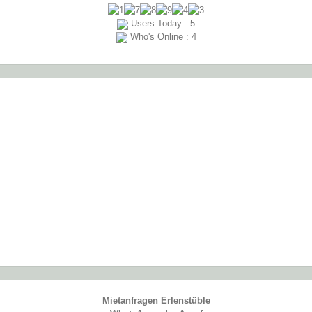
der Website
auf Basis der
Users Today : 5
Nutzung
Who's Online : 4
verbessern.
Erfahrung
Damit unsere
Website
während
Ihres
Besuchs so
gut wie
möglich
funktioniert.
Wenn Sie
diese
Cookies
ablehnen,
verschwinden
einige
Funktionen
von der
Website.
Mietanfragen Erlenstüble