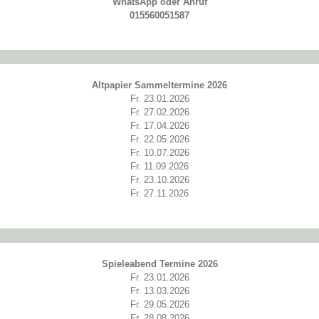
WhatsApp oder Anruf
Marketing
015560051587
Indem Sie uns Ihre
Interessen und Ihr
Verhalten beim
Besuch unserer
Website mitteilen,
erhöhen Sie die
Altpapier Sammeltermine 2026
Wahrscheinlichkeit,
personalisierte
Fr. 23.01.2026
Inhalte und
Fr. 27.02.2026
Angebote zu
Fr. 17.04.2026
sehen.
Fr. 22.05.2026
Fr. 10.07.2026
Fr. 11.09.2026
Fr. 23.10.2026
Fr. 27.11.2026
Spieleabend Termine 2026
Fr. 23.01.2026
Fr. 13.03.2026
Fr. 29.05.2026
Fr. 28.08.2026