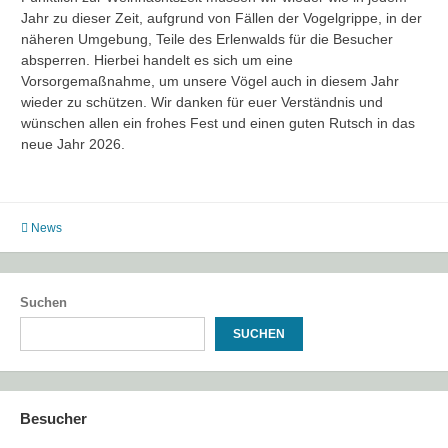
Jahr zu dieser Zeit, aufgrund von Fällen der Vogelgrippe, in der
näheren Umgebung, Teile des Erlenwalds für die Besucher
absperren. Hierbei handelt es sich um eine
Vorsorgemaßnahme, um unsere Vögel auch in diesem Jahr
wieder zu schützen. Wir danken für euer Verständnis und
wünschen allen ein frohes Fest und einen guten Rutsch in das
neue Jahr 2026.
Notwendig
Diese
Cookies
sind nicht
optional.
News
Sie werden
benötigt,
damit die
Website
funktioniert.
Suchen
SUCHEN
Statistik
Mit diesen
Cookies
können wir die
Besucher
Funktionsweise
und Struktur