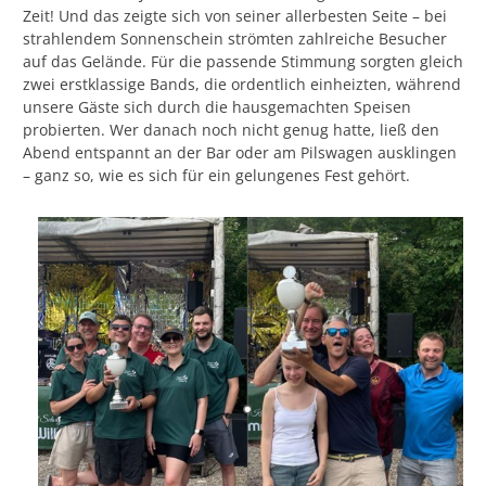
Zeit! Und das zeigte sich von seiner allerbesten Seite – bei
strahlendem Sonnenschein strömten zahlreiche Besucher
auf das Gelände. Für die passende Stimmung sorgten gleich
zwei erstklassige Bands, die ordentlich einheizten, während
unsere Gäste sich durch die hausgemachten Speisen
probierten. Wer danach noch nicht genug hatte, ließ den
Abend entspannt an der Bar oder am Pilswagen ausklingen
Notwendig
– ganz so, wie es sich für ein gelungenes Fest gehört.
Diese
Cookies
sind nicht
optional. Sie
werden
benötigt,
damit die
Website
funktioniert.
Statistik
Mit diesen
Cookies
können wir die