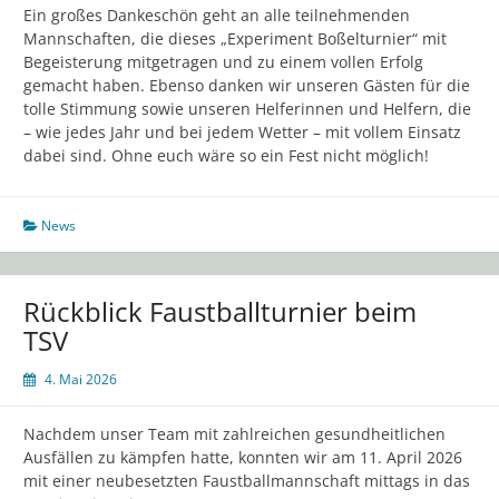
Ein großes Dankeschön geht an alle teilnehmenden
Website.
Mannschaften, die dieses „Experiment Boßelturnier“ mit
Begeisterung mitgetragen und zu einem vollen Erfolg
gemacht haben. Ebenso danken wir unseren Gästen für die
Marketing
tolle Stimmung sowie unseren Helferinnen und Helfern, die
Indem Sie uns Ihre
– wie jedes Jahr und bei jedem Wetter – mit vollem Einsatz
Interessen und Ihr
dabei sind. Ohne euch wäre so ein Fest nicht möglich!
Verhalten beim
Besuch unserer
Website mitteilen,
erhöhen Sie die
News
Wahrscheinlichkeit,
personalisierte
Inhalte und
Rückblick Faustballturnier beim
Angebote zu
sehen.
TSV
4. Mai 2026
Nachdem unser Team mit zahlreichen gesundheitlichen
Ausfällen zu kämpfen hatte, konnten wir am 11. April 2026
mit einer neubesetzten Faustballmannschaft mittags in das