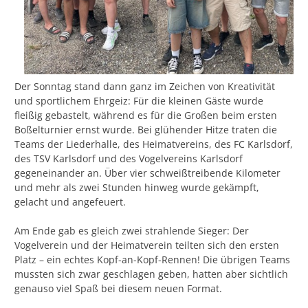
Funktionsweise
und Struktur
der Website auf
Basis der
Nutzung
verbessern.
Der Sonntag stand dann ganz im Zeichen von Kreativität
und sportlichem Ehrgeiz: Für die kleinen Gäste wurde
fleißig gebastelt, während es für die Großen beim ersten
Erfahrung
Boßelturnier ernst wurde. Bei glühender Hitze traten die
Damit unsere
Teams der Liederhalle, des Heimatvereins, des FC Karlsdorf,
Website
des TSV Karlsdorf und des Vogelvereins Karlsdorf
während
gegeneinander an. Über vier schweißtreibende Kilometer
Ihres Besuchs
und mehr als zwei Stunden hinweg wurde gekämpft,
so gut wie
gelacht und angefeuert.
möglich
funktioniert.
Wenn Sie
Am Ende gab es gleich zwei strahlende Sieger: Der
diese Cookies
Vogelverein und der Heimatverein teilten sich den ersten
ablehnen,
Platz – ein echtes Kopf-an-Kopf-Rennen! Die übrigen Teams
verschwinden
mussten sich zwar geschlagen geben, hatten aber sichtlich
einige
genauso viel Spaß bei diesem neuen Format.
Funktionen
von der