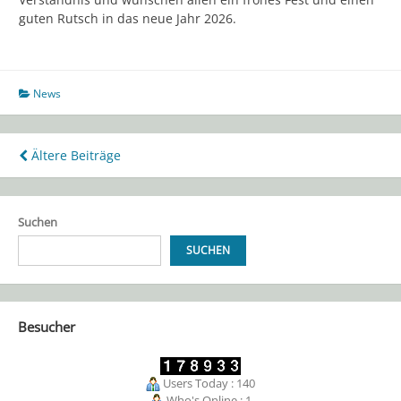
guten Rutsch in das neue Jahr 2026.
News
Beitragsnavigation
Ältere Beiträge
Suchen
SUCHEN
Besucher
Users Today : 140
Who's Online : 1