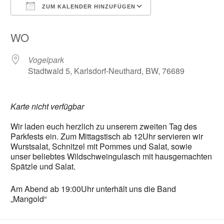
ZUM KALENDER HINZUFÜGEN
ICS herunterladen
Google Kalender
WO
Vogelpark
Stadtwald 5, Karlsdorf-Neuthard, BW, 76689
Notwendig
Diese
Karte nicht verfügbar
Cookies
sind nicht
Wir laden euch herzlich zu unserem zweiten Tag des
optional.
Parkfests ein. Zum Mittagstisch ab 12Uhr servieren wir
Sie werden
benötigt,
Wurstsalat, Schnitzel mit Pommes und Salat, sowie
damit die
unser beliebtes Wildschweingulasch mit hausgemachten
Website
Spätzle und Salat.
funktioniert.
Am Abend ab 19:00Uhr unterhält uns die Band
„Mangold“
Statistik
Mit diesen
Cookies
können wir die